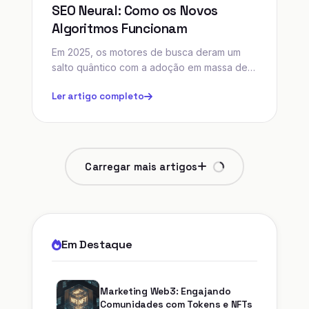
SEO Neural: Como os Novos
Algoritmos Funcionam
Em 2025, os motores de busca deram um
salto quântico com a adoção em massa de
algoritmos neurais baseados em IA. Entenda
Ler artigo completo
como isso afeta seu posicionamento.
Carregar mais artigos
Em Destaque
Marketing Web3: Engajando
Comunidades com Tokens e NFTs