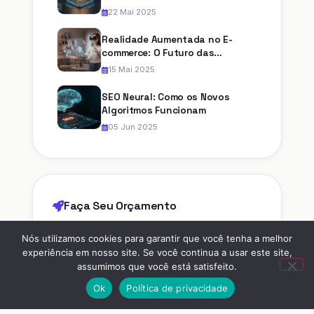
22 Mai 2025
Realidade Aumentada no E-
commerce: O Futuro das
Compras
15 Mai 2025
SEO Neural: Como os Novos
Algoritmos Funcionam
05 Jun 2025
Faça Seu Orçamento
Nós utilizamos cookies para garantir que você tenha a melhor
NOME
experiência em nosso site. Se você continua a usar este site,
assumimos que você está satisfeito.
Ok
Política de privacidade
E-MAIL