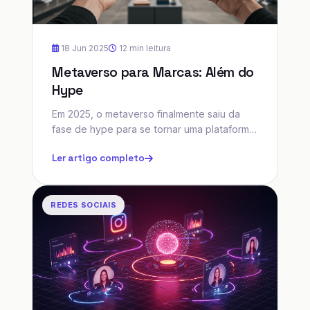
18 Jun 2025
12 min leitura
Metaverso para Marcas: Além do
Hype
Em 2025, o metaverso finalmente saiu da
fase de hype para se tornar uma plataforma
estratégica para marcas inovadoras.
Ler artigo completo
Descubra como sua empresa pode
aproveitar essa nova fronteira digital.
REDES SOCIAIS